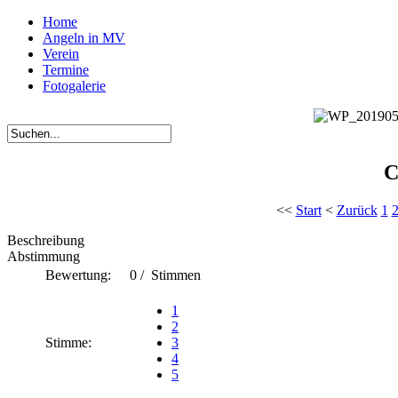
Home
Angeln in MV
Verein
Termine
Fotogalerie
C
<<
Start
<
Zurück
1
Beschreibung
Abstimmung
Bewertung:
0 / Stimmen
1
2
Stimme:
3
4
5